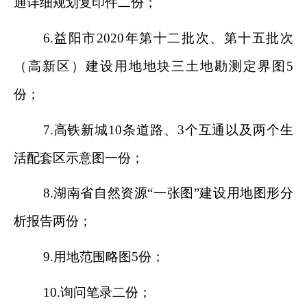
通详细规划复印件二份；
6.
益阳市
2020
年第十二批次、第十五批次
（高新区）建设用地地块三土地勘测定界图
5
份；
7.
高铁新城
10
条道路、
3
个互通以及两个生
活配套区示意图一份；
8.
湖南省自然资源
“
一张图
”
建设用地图形分
析报告两份；
9.
用地范围略图
5
份；
10.
询问笔录二份；