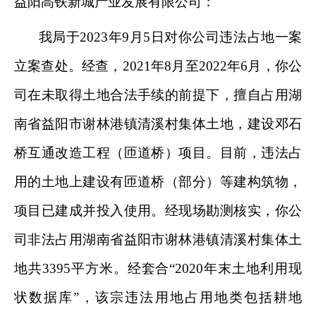
益阳高铁新城产业发展有限公司：
我局于
2023
年
9
月
5
日对你公司违法占地一案
立案查处。经查，
2021
年
8
月至
2022
年
6
月，你公
司在未取得土地合法手续的前提下，擅自占用湖
南省益阳市谢林港镇清溪村集体土地，建设邓石
桥互通改造工程（匝道桥）项目。目前，违法占
用的土地上建设有匝道桥（部分）等建构筑物，
项目已建成并投入使用。经现场勘测核实，你公
司非法占用湖南省益阳市谢林港镇清溪村集体土
地共
3395
平方米。经套合
“2020
年末土地利用现
状数据库
”
，该宗违法用地占用地类包括耕地