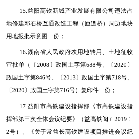
15.
益阳
高铁新城产业发展有限公司
违法占
地修建邓石桥互通改造工程（匝道桥）周边地块
用地报批示意图一份；
16.
湖南省人民政府农用地转用、土地征收
审批单（〔
2008
〕政国土字第
688
号、〔
2020
〕
政国土字第
846
号、〔
2013
〕政国土字第
718
号、
〔
2020
〕政国土字第
716
号）复印件一份；
17.
益阳市高铁建设指挥部《市高铁建设指
挥部第三次全体会议纪要》（益高铁阅
﹝
2019
﹞
2
号）、《关于常益长高铁建设项目推进会议纪