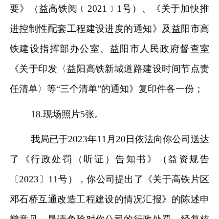
要》（益高铁阅
﹝
2021
﹞
1
号）、《关于加快推
进控制性配套工程建设进度的通知》及益阳市高
铁建设指挥部办公室、益阳市人民政府督查室
《关于印发〈益阳高铁新城道路建设时间节点责
任清单〉等
“
三个清单
”
的通知》复印件各一份；
18.
现场照片
5
张。
我局已于
2023
年
11
月
20
日依法向
你公司送达
了《行政处罚（听证）告知书》（益资规告
〔
2023
〕
11
号），
你公司提出了《关于高铁片区
邓石桥互通改造工程建设的情况汇报》的陈述申