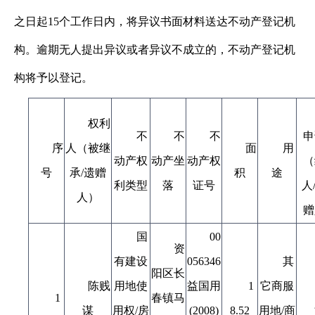
之日起15个工作日内，将异议书面材料送达不动产登记机
构。逾期无人提出异议或者异议不成立的，不动产登记机
构将予以登记。
权利
不
不
不
申
序
人（被继
面
用
动产权
动产坐
动产权
（
号
承/遗赠
积
途
利类型
落
证号
人
人）
赠
国
00
资
有建设
056346
其
阳区长
陈贱
用地使
益国用
1
它商服
1
春镇马
谋
用权/房
(2008)
8.52
用地/商