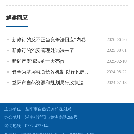
解读回应
新修订的反不正当竞争法回应“内卷式”竞争、网络不正当竞争行为等新问题
2026-06-26
新修订的治安管理处罚法来了
2025-08-01
新矿产资源法的十大亮点
2025-02-10
健全为基层减负长效机制 以作风建设保障改革促进发展——中央办公厅负责人就《整治形式主义为基层减负若干规定》答记者问
2024-08-22
益阳市自然资源和规划局行政执法事项清单
2024-07-18
主办单位：益阳市自然资源和规划局
办公地址：湖南省益阳市龙洲南路299号
咨询热线：0737-4225142